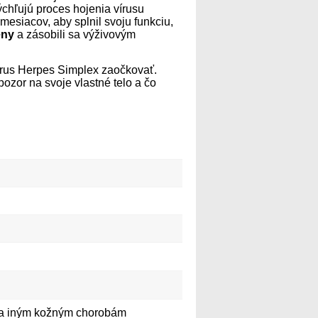
chľujú proces hojenia vírusu
esiacov, aby splnil svoju funkciu,
eny
a zásobili sa výživovým
vírus Herpes Simplex zaočkovať.
pozor na svoje vlastné telo a čo
x a iným kožným chorobám