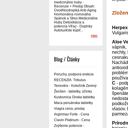
medicinálne huby -
Recenzie + Predaj Obsah:
ÚvodNootropiká Anti-Aging
Zložen
Hormonálna rovnováha
Spánok a Stres Medicinálne
Huby Detoxikácia a
potencia Víťaz - Doplnky
Herpex
AutoluxKde kúpiť...
Vulgari
viac
Aloe V
vápnik,
nechty,
cesnaku
Blog / Články
Nachádz
antioxi
problém
Poruchy, podpora erekcie
používa
RECENZIA: Tribulus
C
- podp
Terrestris - Kotvičník Zemný
kolagén 
Ženšen - tabletky, účinky
špenáte
Kustovnica čínska tabletky
nedosta
Maca peruánska tabletky
podkožn
vlasov.
Viagra cena, predaj
parmezá
Arginmax Forte - Cena
Clavin Platinum - Cena
Prírod
Zvýšenie potencie -