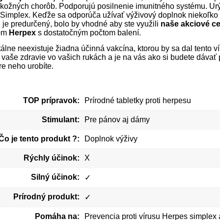
 kožných chorôb. Podporujú posilnenie imunitného systému. Urý
Simplex. Keďže sa odporúča užívať výživový doplnok niekoľko m
ú je predurčený, bolo by vhodné aby ste využili
naše akciové c
om
Herpex
s dostatočným počtom balení.
lne neexistuje žiadna účinná vakcína, ktorou by sa dal tento 
e vaše zdravie vo vašich rukách a je na vás ako si budete dávať 
re neho urobíte.
TOP prípravok:
Prírodné tabletky proti herpesu
Stimulant:
Pre pánov aj dámy
Čo je tento produkt ?:
Doplnok výživy
Rýchly účinok:
X
Silný účinok:
✓
Prírodný produkt:
✓
Pomáha na:
Prevencia proti vírusu Herpes simple