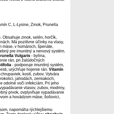
amín C, L-Lysine, Zinok, Prunella
e. Obsahuje zinok, selén, horčík,
vinách. Má pozitívne účinky na vlasy,
m mäse, v homároch, špenáte,
rebný pre imunitný a nervový systém.
runella Vulgaris
- bylina,
nie rán, pri žalúdočných
ifolia
- podporuje imunitný systém,
esti, urýchľuje hojenie rán.
Vitamín
 chrupaviek, kostí, zubov. Vytvára
brokolici, jahodách, zemiakoch,
e odolné voči infekciám. Pri jeho
ypadávanie vlasov, zubov, modriny,
ebný prvok, ovplyvňuje vypadávanie
čovom a hovädzom mäse, šošovici,
rusom, napomáha rýchlejšiemu