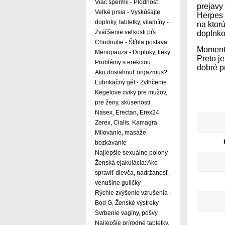
Viac spermií - Plodnosť
prejavy
Veľké prsia - Vyskúšajte
Herpes 
doplnky, tabletky, vitamíny -
na ktor
Zväčšenie veľkosti pŕs
doplnk
Chudnutie - Štíhla postava
Momentá
Menopauza - Doplnky, lieky
Preto j
Problémy s erekciou
dobré p
Ako dosiahnuť orgazmus?
Lubrikačný gél - Zvlhčenie
Kegelove cviky pre mužov,
pre ženy, skúsenosti
Nasex, Erectan, Erex24
Zerex, Cialis, Kamagra
Milovanie, masáže,
bozkávanie
Najlepšie sexuálne polohy
Ženská ejakulácia: Ako
spraviť dievča, nadržanosť,
venušine guličky
Rýchle zvýšenie vzrušenia -
Bod G, Ženské výstreky
Svrbenie vagíny, pošvy
Najlepšie prírodné tabletky,