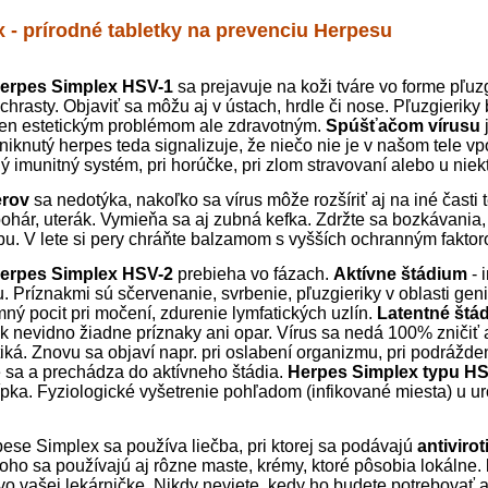
 - prírodné tabletky na prevenciu Herpesu
Herpes Simplex HSV-1
sa prejavuje na koži tváre vo forme pľuz
chrasty. Objaviť sa môžu aj v ústach, hrdle či nose. Pľuzgieriky
len estetickým problémom ale zdravotným.
Spúšťačom vírusu
zniknutý herpes teda signalizuje, že niečo nie je v našom tele 
 imunitný systém, pri horúčke, pri zlom stravovaní alebo u niekt
erov
sa nedotýka, nakoľko sa vírus môže rozšíriť aj na iné časti
pohár, uterák. Vymieňa sa aj zubná kefka. Zdržte sa bozkávania, 
bu. V lete si pery chráňte balzamom s vyšších ochranným fakto
Herpes Simplex HSV-2
prebieha vo fázach.
Aktívne štádium
- 
. Príznakmi sú sčervenanie, svrbenie, pľuzgieriky v oblasti genit
mný pocit pri močení, zdurenie lymfatických uzlín.
Latentné štá
 nevidno žiadne príznaky ani opar. Vírus sa nedá 100% zničiť aj
otiká. Znovu sa objaví napr. pri oslabení organizmu, pri podrážd
e sa a prechádza do aktívneho štádia.
Herpes Simplex typu H
ípka. Fyziologické vyšetrenie pohľadom (infikované miesta) u u
pese Simplex sa používa liečba, pri ktorej sa podávajú
antivirot
oho sa používajú aj rôzne maste, krémy, ktoré pôsobia lokálne.
vo vašej lekárničke. Nikdy neviete, kedy ho budete potrebovať a