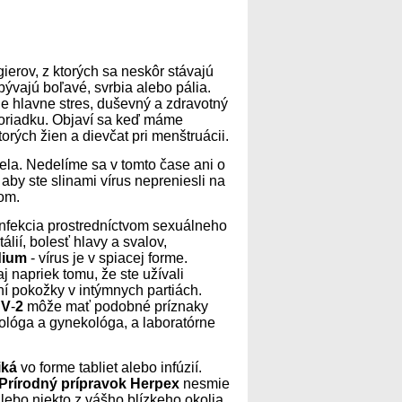
gierov, z ktorých sa neskôr stávajú
 bývajú boľavé, svrbia alebo pália.
je hlavne stres, duševný a zdravotný
vporiadku. Objaví sa keď máme
orých žien a dievčat pri menštruácii.
 tela. Nedelíme sa v tomto čase ani o
aby ste slinami vírus nepreniesli na
rom.
infekcia prostredníctvom sexuálneho
álií, bolesť hlavy a svalov,
dium
- vírus je v spiacej forme.
 napriek tomu, že ste užívali
ení pokožky v intýmnych partiách.
SV
-
2
môže mať podobné príznaky
rológa a gynekológa, a laboratórne
iká
vo forme tabliet alebo infúzií.
Prírodný prípravok Herpex
nesmie
lebo niekto z vášho blízkeho okolia.