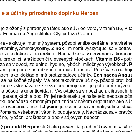
ie a účinky prírodného doplnku Herpex
je zložený z prírodných látok ako sú Aloe Vera, Vitamín B6, Vit
s, Echinacea Angustifolia, Glycyrrhiza Glabra.
era
- aktivuje imunitný systém, pôsobí antibakteriálne, antiviráln
 vitamíny, aminokyseliny.
Zinok
- minerál vyskytujúci sa v potra
 kožu a dokonca na erekciu. Nachádza sa v červenom a kuraco
, brokolici, arašidoch či v ovsených vločkách.
Vitamín B6
- pot
a sa v ovocí, zelenine, hydine, rybách, mliečnych výrobkoch.
P
dant, podporuje prirodzenú obranyschopnosť. Používa sa na hoje
och, ako kloktadlo, má protizápalové účinky.
Echinacea Angust
 sa na kožné zápaly. Má protirakovinové účinky, pôsobí proti bol
oruje vstrebávanie železa, podporuje rast, je potrebný k vývoju
a pôsobí ako antioxidant. Vyskytuje sa v ríbezliach, citrusoch, 
, paradajkách a pod. Pri jej nedostatku je naše telo nedostatočn
tku dochádza k mnohým poruchám v našom organizme ako sú v
é krvácanie a iné.
L-Lysine
je esenciálna aminokyselina, stav
 Pomáha vstrebávať vápnik, buduje svaly. Nachádza sa v brav
ne, rybách, arašidoch alebo v sójových bôboch.
ný produkt Herpex
slúži ako prevencia pred infikovaním sa ví