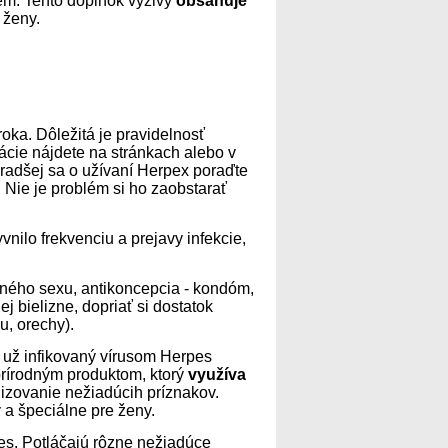
tém. Tento doplnok výživy
obsahuje
 ženy.
ka. Dôležitá je pravidelnosť
ácie nájdete na stránkach alebo v
, radšej sa o užívaní Herpex poraďte
 Nie je problém si ho zaobstarať
vnilo frekvenciu a prejavy infekcie,
čného sexu, antikoncepcia - kondóm,
 bielizne, dopriať si dostatok
u, orechy).
e už infikovaný vírusom Herpes
 prírodným produktom, ktorý
využíva
izovanie nežiadúcih príznakov.
 a špeciálne pre ženy.
pes. Potláčajú rôzne nežiadúce