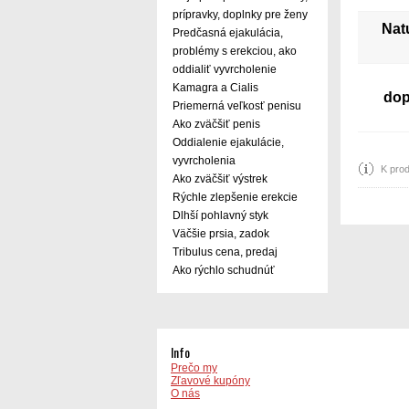
prípravky, doplnky pre ženy
Nat
Predčasná ejakulácia,
problémy s erekciou, ako
oddialiť vyvrcholenie
Kamagra a Cialis
dop
Priemerná veľkosť penisu
Ako zväčšiť penis
Oddialenie ejakulácie,
vyvrcholenia
K prod
Ako zväčšiť výstrek
Rýchle zlepšenie erekcie
Dlhší pohlavný styk
Väčšie prsia, zadok
Tribulus cena, predaj
Ako rýchlo schudnúť
Info
Prečo my
Zľavové kupóny
O nás