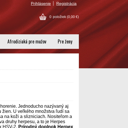
Prihlásenie
Registrácia
0
položiek
(0,00 €)
Afrodiziaká pre mužov
Pre ženy
chorenie. Jednoducho nazývaný aj
 u žien. U veľkého množstva ľudí sa
a na koži a slizniciach. Nositeľom a
va druhy herpesu, a to je Herpes
x HSV-2.
Prírodný doplnok Herpex