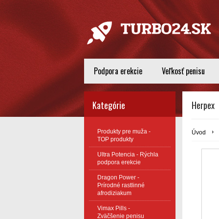
Podpora erekcie
Veľkosť penisu
Kategórie
Herpex
Produkty pre muža -
Úvod
TOP produkty
Ultra Potencia - Rýchla
podpora erekcie
Dragon Power -
Prírodné rastlinné
afrodiziakum
Vimax Pills -
Zväčšenie penisu