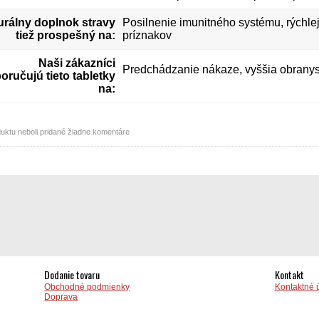
urálny doplnok stravy
Posilnenie imunitného systému, rýchlej
tiež prospešný na:
príznakov
Naši zákazníci
Predchádzanie nákaze, vyššia obrany
oručujú tieto tabletky
na:
uktu neboli pridané žiadne komentáre
Dodanie tovaru
Kontakt
Obchodné podmienky
Kontaktné 
Doprava