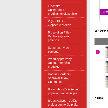
Ejacontrol -
Odstránenie
Zľa
predčasnej ejakulácie
VigRX Plus -
Zlepšenie erekcie
Varianty t
Prosolution Pills -
Rýchle zvýšenie
potencie
Semenax - Viac
semena
Z
Produkty pre ženy -
Nejobľúbenejšie
produkty
Hoodia Gordonii -
Spaľovač tukov,
Chudnutie
BreastMax - Zväčšenie
poprsia, zväčšenie pŕs
Herpex
Breast Actives - Väčšie
prsia a pevnejšie prsia