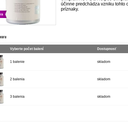
účinne predchádza vzniku tohto
príznaky.
va
ovaru
Vyberte počet balení
Dostupnosť
1 balenie
skladom
2 balenia
skladom
3 balenia
skladom