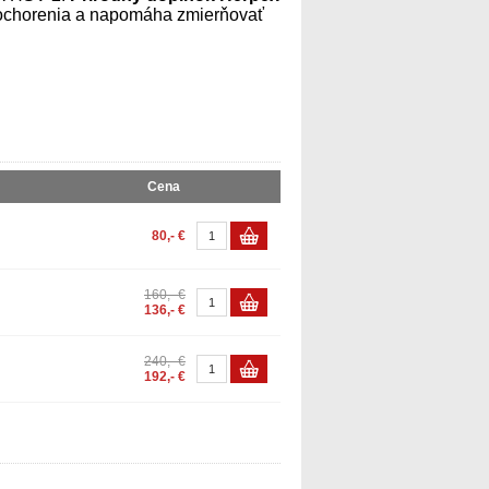
 ochorenia a napomáha zmierňovať
Cena
80,- €
160,- €
136,- €
240,- €
192,- €