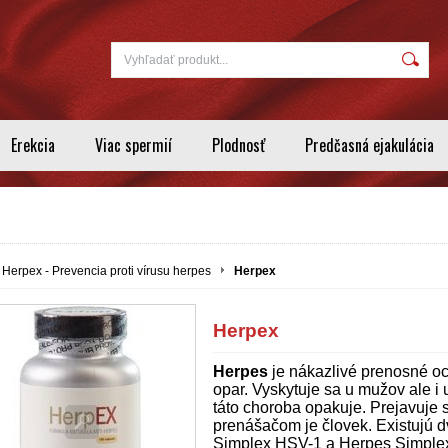
Erekcia
Viac spermií
Plodnosť
Predčasná ejakulácia
Herpex - Prevencia proti vírusu herpes
Herpex
Herpex
Herpes
je nákazlivé prenosné o
opar. Vyskytuje sa u mužov ale i
táto choroba opakuje. Prejavuje s
prenášačom je človek. Existujú d
Simplex HSV-1 a Herpes Simple