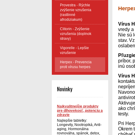
Provestra - Rýchle
Herpex
zvýšenie vzrušenia
(rastlinné
afrodiziakum)
Vírus 
Clitorin - Zvýšenie
vredy a 
vzrušenia (doplnok
Nie sú 
stravy)
stav. V
oslabený
Vigorelle - Lepšie
vzrušenie
Pľuzgi
príbor, 
Herpex - Prevencia
inú oso
proti vírusu herpes
Vírus 
kontaktu
nepríje
Novinky
Navonok
antivir
Aktivuj
Najkvalitnejšie produkty
ako chr
pre dlhovekosť, potenciu a
testy.
zdravie
Najlepšie tabletky:
Pri Her
Longevity, Nootropiká, Anti-
Okrem t
aging, Hormonálna
rovnováha, spánok, detox,
chýbať 