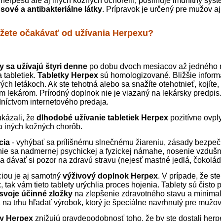
 herpesu ale aj iných kožných ochorení, posilňuje imunitný sys
usové a antibakteriálne látky
. Prípravok je určený pre mužov aj
žete očakávať od užívania Herpexu?
y sa užívajú štyri denne
po dobu dvoch mesiacov až jedného ro
 tabletiek.
Tabletky
Herpex
sú homologizované. Bližšie inform
ých letákoch. Ak ste tehotná alebo sa snažíte otehotnieť, kojíte
im lekárom. Prírodný doplnok nie je viazaný na lekársky predpis.
dníctvom internetového predaja.
ukázali, že
dlhodobé užívanie tabletiek Herpex
pozitívne ovply
 iných kožných chorôb.
cia
- vyhýbať sa prílišnému slnečnému žiareniu, zásady bezpe
ie sa nadmernej psychickej a fyzickej námahe, nosenie vzdušnej
a dávať si pozor na zdravú stravu (nejesť mastné jedlá, čokolád
iou je aj samotný
výživový doplnok Herpex
. V prípade, že st
 tak vám tieto tablety urýchlia proces hojenia. Tablety sú čisto
svoje účinné zložky
na zlepšenie zdravotného stavu a minimal
 na trhu hľadať výrobok, ktorý je špeciálne navrhnutý pre mužov
ky Herpex
znižujú pravdepodobnosť toho, že by ste dostali her