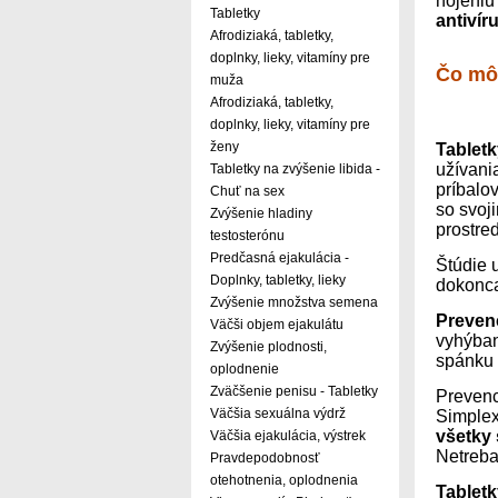
hojeniu
Tabletky
antivír
Afrodiziaká, tabletky,
doplnky, lieky, vitamíny pre
Čo mô
muža
Afrodiziaká, tabletky,
doplnky, lieky, vitamíny pre
ženy
Tabletk
užívania
Tabletky na zvýšenie libida -
príbalov
Chuť na sex
so svoj
Zvýšenie hladiny
prostre
testosterónu
Predčasná ejakulácia -
Štúdie 
Doplnky, tabletky, lieky
dokonca
Zvýšenie množstva semena
Preven
Väčši objem ejakulátu
vyhýban
Zvýšenie plodnosti,
spánku 
oplodnenie
Zväčšenie penisu - Tabletky
Prevenc
Väčšia sexuálna výdrž
Simplex,
všetky 
Väčšia ejakulácia, výstrek
Netreba
Pravdepodobnosť
otehotnenia, oplodnenia
Tablet