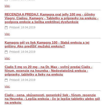
viac
RECENZIA A PREDAJ: Kamagra oral jelly 100 mg - účinky
Viagry, Cialisu, Kamagry - Tabletky a prípravky na erekciu -
podpora erekcie a liečba erektilnej dysfunkcie
Pridané: 18.04.2019
viac
Kamagra gél vs liek Kamagra 100 - Slabá erekcia a jej
príčiny. Ako predĺžiť mužskú erekciu?
Pridané: 18.04.2019
viac
Cialis 5 mg vs 20 mg - na Dr. Max - voľný predaj Cialis -
fórum, recenzie na heureka - Nedostatočná erekcia -
prípravky, tabletky a lieky na erekciu
Pridané: 18.04.2019
viac
Cialis - cena, skúsenosti, generický liek - fórum, recenzie
na Heureka - Lepšia erekcia - čo je lepšie tabletky alebo gél
na erekciu