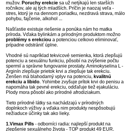
mužov.
Poruchy erekcie
sa už netýkajú len starších
ročníkov, ale aj tých mladších. Príčin je naozaj veľa -
stres, ktorý je na dennom poriadku, nezdravá strava, málo
pohybu, fajčenie, alkohol ...
Našťastie existuje riešenie a ponúka nám ho matka
príroda. Vďaka bylinkám a prírodným produktom možno
problémy s erekciou
a potenciou celkovo eliminovať,
prípadne odstrániť úplne.
Vhodné sú napríklad tekvicové semienka, ktorá zlepšujú
potenciu a sexuálnu funkciu, pôsobí na zvýšenie počtu
spermií a správne fungovanie prostaty. Aminokyselina L -
Arginín zlepšuje prietok krvi a zlepšuje tak erekciu.
Ženšen má blahodarný vplyv na potenciu,
kvalitnú
erekciu a libido
. Yohimbe zvyšuje prítok krvi do penisu a
napomáha tak pevné erekciu, odďaľuje tiež ejakuláciu.
Plody mora pôsobí ako prírodné afrodiziakum.
Tieto prírodné látky sa nachádzajú v prírodných
doplnkoch výživy a vďaka nim produkty nespôsobujú
nežiaduce účinky tak ako lieky.
1.Vimax Pills
- odborníci radia: najlepší produkt na
zlepšenie sexuálneho života - TOP produkt 49 EUR.