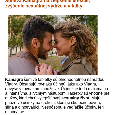
Šumivá Kamagra na zlepšenie erekcie,
zvýšenie sexuálnej výdrže a vitality
Kamagra
šumivé tabletky sú plnohodnotnou náhradou
Viagry. Obsahujú rovnakú účinnú látku ako Viagra,
navyše v rovnakom množstve. Účinok je teda maximálna
a intenzívna, s rýchlym nástupom. Tabletky sú vhodné pre
mužov, ktorí chcú vylepšiť svoj
sexuálny život
. Majú
priaznivé účinky na erekciu, ktorá je skutočne pevná,
silná a dlhotrvajúci. Nespôsobuje vedľajšie účinky, len
minimálne.