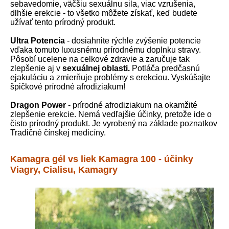
sebavedomie, väčšiu sexuálnu sila, viac vzrušenia,
dlhšie erekcie - to všetko môžete získať, keď budete
užívať tento prírodný produkt.
Ultra Potencia
- dosiahnite rýchle zvýšenie potencie
vďaka tomuto luxusnému prírodnému doplnku stravy.
Pôsobí ucelene na celkové zdravie a zaručuje tak
zlepšenie aj v
sexuálnej oblasti.
Potláča predčasnú
ejakuláciu a zmierňuje problémy s erekciou. Vyskúšajte
špičkové prírodné afrodiziakum!
Dragon Power
- prírodné afrodiziakum na okamžité
zlepšenie erekcie. Nemá vedľajšie účinky, pretože ide o
čisto prírodný produkt. Je vyrobený na základe poznatkov
Tradičné čínskej medicíny.
Kamagra gél vs liek Kamagra 100 - účinky
Viagry, Cialisu, Kamagry