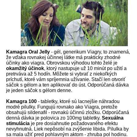
Kamagra Oral Jelly
- gél, generikum Viagry, to znamená,
že vďaka rovnakej účinnej látke má prakticky zhodné
účinky ako viagra. Obrovskou výhodou tohto želé je
okamžitý účinok
, ktorý nastupuje už 10 minút po užití a
pretrváva až 5 hodín. Môžete si vybrať z niekoľkých
príchutí, ktoré vám spríjemnia užívanie. Stačí len otvoriť
sáčok s gélom a ten aplikovať do úst. Odporúčaná dávka
je jeden sáčok s gélom denne.
Kamagra 100
- tabletky, ktoré sú lacnejšie náhradou
modré pilulky. Fungujú rovnako ako Viagra, pretože
obsahujú sildenafil - rovnakú účinnú zložku. Odporúčaná
denná dávka je polovica zo 100mg tabletky.
Sexuálna
stimulácia
je pre dosiahnutie požadovaného efektu
nevyhnutná. Liek nepôsobí na zvýšenie libida. Pilulka by
sa mala užiť pred pohlavným aktom - zhruba pol hodinu.