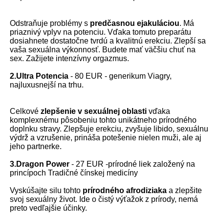
Odstraňuje problémy s
predčasnou ejakuláciou
. Má
priaznivý vplyv na potenciu. Vďaka tomuto preparátu
dosiahnete dostatočne tvrdú a kvalitnú erekciu. Zlepší sa
vaša sexuálna výkonnosť. Budete mať väčšiu chuť na
sex. Zažijete intenzívny orgazmus.
2.Ultra Potencia
- 80 EUR - generikum Viagry,
najluxusnejší na trhu.
Celkové
zlepšenie v sexuálnej oblasti
vďaka
komplexnému pôsobeniu tohto unikátneho prírodného
doplnku stravy. Zlepšuje erekciu, zvyšuje libido, sexuálnu
výdrž a vzrušenie, prináša potešenie nielen muži, ale aj
jeho partnerke.
3.Dragon Power
- 27 EUR -prírodné liek založený na
princípoch Tradičné čínskej medicíny
Vyskúšajte silu tohto
prírodného afrodiziaka
a zlepšite
svoj sexuálny život. Ide o čistý výťažok z prírody, nemá
preto vedľajšie účinky.