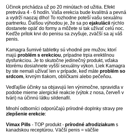
Účinok prichádza už po 20 minútach od užitia. Efekt
pretrváva 4 - 6 hodín. Vaša erekcia bude kvalitná a pevná
a vydrží naozaj dlho! To rozhodne poteší vašu sexuálnu
partnerku. Ďalšou výhodou je, že sa po
ejakulácii
rýchlo
dostanete opäť do formy a môžete si tak užívať celú noc.
Keďže prítok krvi do penisu sa zvyšuje, zväčší sa aj váš
penis.
Kamagra šumivé tabletky sú vhodné pre mužov, ktorí
majú
problém s erekciou
, prípadne trpia erektilnou
dysfunkciou. Je to skutočne jedinečný produkt, vďaka
ktorému dosiahnete vyšší sexuálny výkon. Liek Kamagra
by ste nemali užívať len v prípade, keď máte
problém so
srdcom
, krvným tlakom, obličkami alebo pečeňou.
Vedľajšie účinky sa objavujú len výnimočne, spravidla v
podobe mierne alergické reakcie (výtok z nosa, červeň v
tvári) na účinnú látku sildenafil.
Mnohí odborníci odporúčajú prírodné doplnky stravy pre
zlepšenie erekcie
:
Vimax Pills
- TOP produkt -
prírodné afrodiziakum
s
kanadskou receptúrou. Väčší penis = väčšie