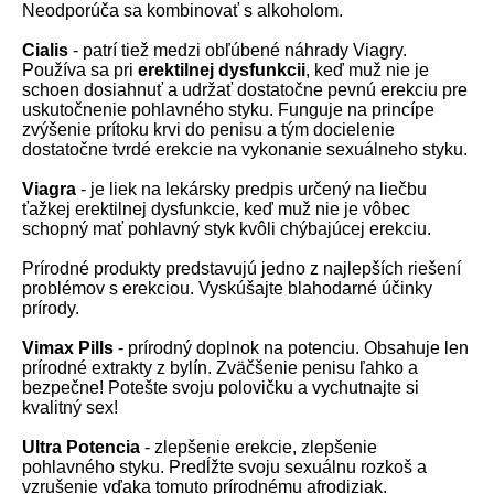
Neodporúča sa kombinovať s alkoholom.
Cialis
- patrí tiež medzi obľúbené náhrady Viagry.
Používa sa pri
erektilnej dysfunkcii
, keď muž nie je
schoen dosiahnuť a udržať dostatočne pevnú erekciu pre
uskutočnenie pohlavného styku. Funguje na princípe
zvýšenie prítoku krvi do penisu a tým docielenie
dostatočne tvrdé erekcie na vykonanie sexuálneho styku.
Viagra
- je liek na lekársky predpis určený na liečbu
ťažkej erektilnej dysfunkcie, keď muž nie je vôbec
schopný mať pohlavný styk kvôli chýbajúcej erekciu.
Prírodné produkty predstavujú jedno z najlepších riešení
problémov s erekciou. Vyskúšajte blahodarné účinky
prírody.
Vimax Pills
- prírodný doplnok na potenciu. Obsahuje len
prírodné extrakty z bylín. Zväčšenie penisu ľahko a
bezpečne! Potešte svoju polovičku a vychutnajte si
kvalitný sex!
Ultra Potencia
- zlepšenie erekcie, zlepšenie
pohlavného styku. Predĺžte svoju sexuálnu rozkoš a
vzrušenie vďaka tomuto prírodnému afrodiziak.